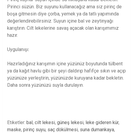
Pirinci süzün. Biz suyunu kullanacağız ama siz pirinç de
boşa gitmesin diye çorba, yemek ya da tatlı yapımında
değerlendirebilirsiniz. Suyun içine bal ve zeytinyağı
karıştırın. Cilt lekelerine savaş açacak olan karışımımız
hazır.
Uygulanışı:
Hazırladığınız karışımın içine yüzünüz boyutunda tülbent
ya da kağıt havlu gibi bir şeyi daldırıp hafifçe sıkın ve açıp
yüzünüze yerleştirin, yüzünüzde kuruyana kadar bekletin.
Daha sonra yüzünüzü suyla durulayın.
Etiketler:
bal
,
cilt lekesi
,
güneş lekesi
,
leke gideren kür
,
maske
,
pirinç suyu
,
saç dökülmesi
,
suna dumankaya
,