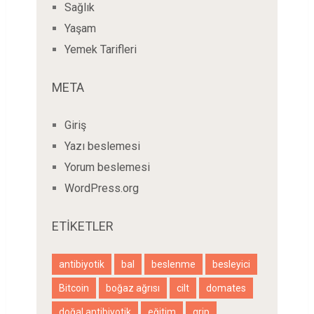
Sağlık
Yaşam
Yemek Tarifleri
META
Giriş
Yazı beslemesi
Yorum beslemesi
WordPress.org
ETIKETLER
antibiyotik
bal
beslenme
besleyici
Bitcoin
boğaz ağrısı
cilt
domates
doğal antibiyotik
eğitim
grip