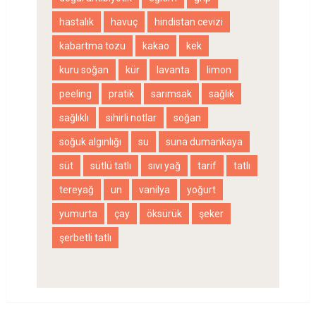
hastalık
havuç
hindistan cevizi
kabartma tozu
kakao
kek
kuru soğan
kür
lavanta
limon
peeling
pratik
sarımsak
sağlık
sağlıklı
sihirli notlar
soğan
soğuk algınlığı
su
suna dumankaya
süt
sütlü tatlı
sıvı yağ
tarif
tatlı
tereyağ
un
vanilya
yoğurt
yumurta
çay
öksürük
şeker
şerbetli tatlı