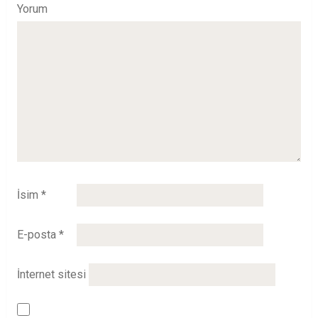
Yorum
İsim
*
E-posta
*
İnternet sitesi