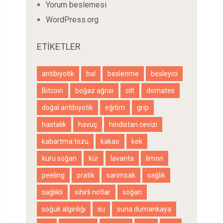
Yorum beslemesi
WordPress.org
ETIKETLER
antibiyotik
bal
beslenme
besleyici
Bitcoin
boğaz ağrısı
cilt
domates
doğal antibiyotik
eğitim
grip
hastalık
havuç
hindistan cevizi
kabartma tozu
kakao
kek
kuru soğan
kür
lavanta
limon
peeling
pratik
sarımsak
sağlık
sağlıklı
sihirli notlar
soğan
soğuk algınlığı
su
suna dumankaya